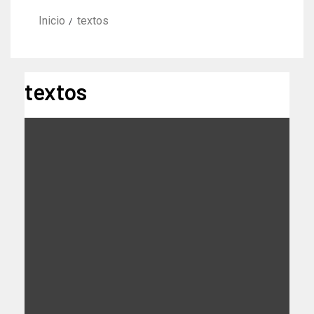
Inicio
textos
textos