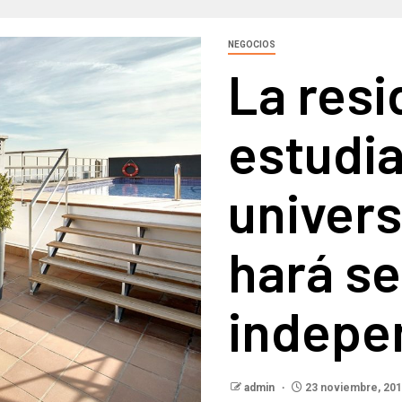
NEGOCIOS
La resi
estudi
univers
hará se
indepe
admin
23 noviembre, 20