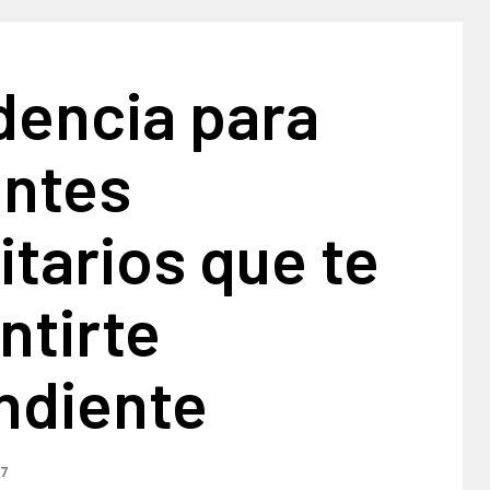
dencia para
antes
itarios que te
ntirte
ndiente
17